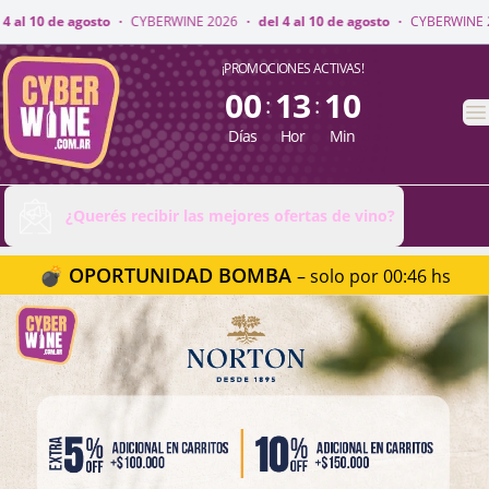
E 2026
·
del 4 al 10 de agosto
·
CYBERWINE 2026
·
del 4 al 10 de agosto
·
CyberWine
¡PROMOCIONES ACTIVAS!
00
13
10
:
:
A
Días
Hor
Min
¿Querés recibir las mejores ofertas de vino?
💣 OPORTUNIDAD BOMBA
– solo por 00:46 hs