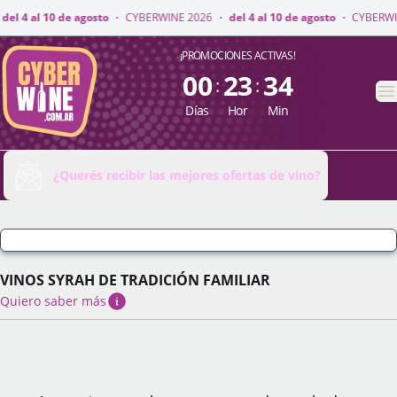
RWINE 2026
·
del 4 al 10 de agosto
·
CYBERWINE 2026
·
del 4 al 10 de ago
CyberWine
¡PROMOCIONES ACTIVAS!
00
23
34
:
:
A
Días
Hor
Min
¿Querés recibir las mejores ofertas de vino?
VINOS SYRAH DE TRADICIÓN FAMILIAR
Quiero saber más