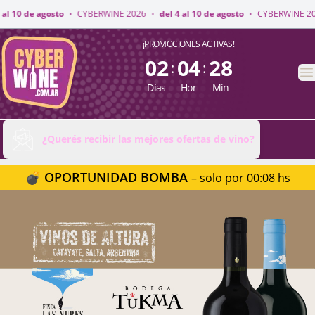
E 2026
·
del 4 al 10 de agosto
·
CYBERWINE 2026
·
del 4 al 10 de agosto
·
CyberWine
¡PROMOCIONES ACTIVAS!
02
04
28
:
:
A
Días
Hor
Min
¿Querés recibir las mejores ofertas de vino?
💣 OPORTUNIDAD BOMBA
– solo por 00:08 hs