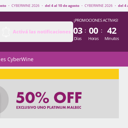
NE 2026
·
del 4 al 10 de agosto
·
CYBERWINE 2026
·
del 4 al 10 de agosto
¡PROMOCIONES ACTIVAS!
03
00
42
:
:
Activá las notificaciones
Días
Horas
Minutos
 es CyberWine