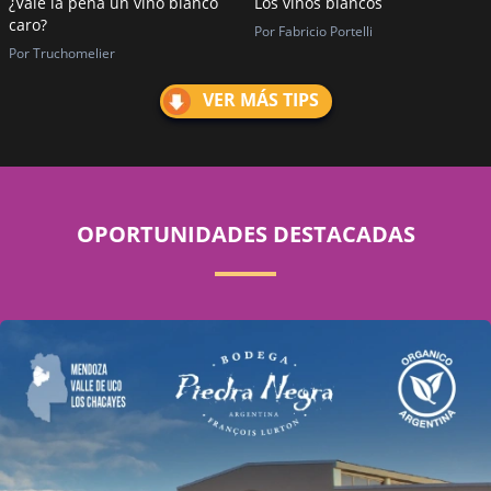
¿Vale la pena un vino blanco
Los vinos blancos
caro?
Por Fabricio Portelli
Por Truchomelier
VER MÁS TIPS
OPORTUNIDADES DESTACADAS