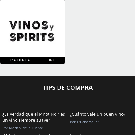
IR A TIENDA
+INFO
TIPS DE COMPRA
¿Es verdad que el Pinot Noir es
¿Cuánto vale un buen vino?
un vino siempre suave?
Por Truchomelier
Por Marisol de la Fuente