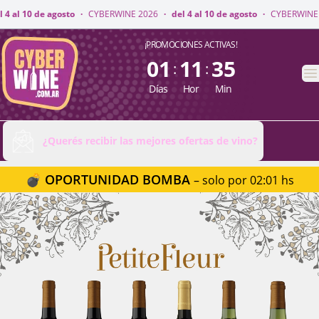
NE 2026
·
del 4 al 10 de agosto
·
CYBERWINE 2026
·
del 4 al 10 de agosto
CyberWine
¡PROMOCIONES ACTIVAS!
01
11
35
:
:
A
Días
Hor
Min
¿Querés recibir las mejores ofertas de vino?
💣 OPORTUNIDAD BOMBA
– solo por 02:01 hs