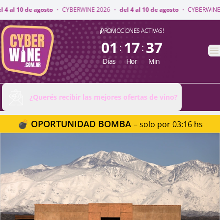
INE 2026
·
del 4 al 10 de agosto
·
CYBERWINE 2026
·
del 4 al 10 de agost
CyberWine
¡PROMOCIONES ACTIVAS!
01
17
37
:
:
A
Días
Hor
Min
¿Querés recibir las mejores ofertas de vino?
💣 OPORTUNIDAD BOMBA
– solo por 03:16 hs