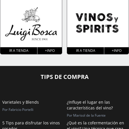
IR A TIENDA
+INFO
IR A TIENDA
+INFO
TIPS DE COMPRA
Varietales y Blends
¿Influye el lugar en las
características del vino?
Por Fabricio Portelli
Por Marisol de la Fuente
5 Tips para disfrutar los vinos
¿Qué es la cofermentación en
rosados
el vino? Una técnica que crea