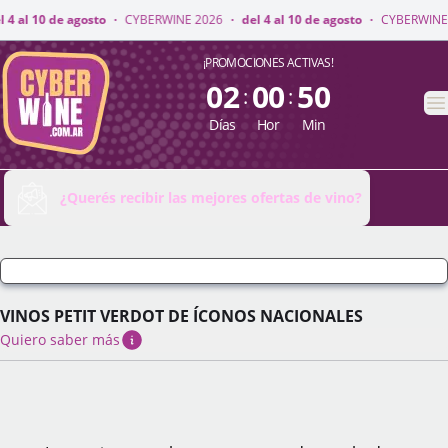
NE 2026
·
del 4 al 10 de agosto
·
CYBERWINE 2026
·
del 4 al 10 de agosto
CyberWine
¡PROMOCIONES ACTIVAS!
02
00
50
:
:
A
Días
Hor
Min
¿Querés recibir las mejores ofertas de vino?
VINOS PETIT VERDOT DE ÍCONOS NACIONALES
Quiero saber más