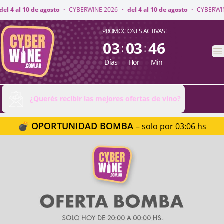
WINE 2026
·
del 4 al 10 de agosto
·
CYBERWINE 2026
·
del 4 al 10 de agos
CyberWine
¡PROMOCIONES ACTIVAS!
03
03
46
:
:
A
Días
Hor
Min
¿Querés recibir las mejores ofertas de vino?
💣 OPORTUNIDAD BOMBA
– solo por 03:06 hs