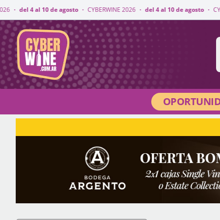
 de agosto
·
CYBERWINE 2026
·
del 4 al 10 de agosto
·
CYBERWINE 2026
·
CyberWine
OPORTUNID