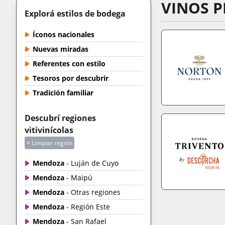
VINOS P
Explorá estilos de bodega
Íconos nacionales
Nuevas miradas
Referentes con estilo
Tesoros por descubrir
Tradición familiar
IR A TIENDA
+IN
Descubrí regiones
vitivinícolas
× Limpiar región
Mendoza
- Luján de Cuyo
Mendoza
- Maipú
Mendoza
- Otras regiones
IR A TIENDA
+IN
Mendoza
- Región Este
Mendoza
- San Rafael