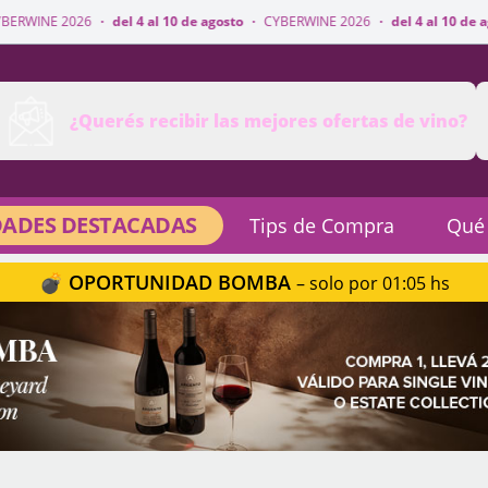
del 4 al 10 de agosto
·
CYBERWINE 2026
·
del 4 al 10 de agosto
·
CYBERWI
¿Querés recibir las mejores ofertas de vino?
ADES DESTACADAS
Tips de Compra
Qué
💣 OPORTUNIDAD BOMBA
– solo por 01:05 hs