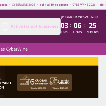
NE 2026
·
del 4 al 10 de agosto
·
CYBERWINE 2026
·
del 4 al 10 de agosto
¡PROMOCIONES ACTIVAS!
03
06
25
:
:
Activá las notificaciones
Días
Horas
Minutos
 es CyberWine