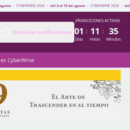
INE 2026
·
del 4 al 10 de agosto
·
CYBERWINE 2026
·
del 4 al 10 de agosto
¡PROMOCIONES ACTIVAS!
01
11
35
:
:
Activá las notificaciones
Días
Horas
Minutos
 es CyberWine