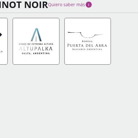
INOT NOIR
Quiero saber más
FO
IR A TIENDA
+INFO
IR A TIENDA
+INFO