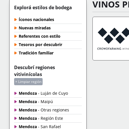
VINOS P
Explorá estilos de bodega
Íconos nacionales
Nuevas miradas
Referentes con estilo
Tesoros por descubrir
Tradición familiar
IR A TIENDA
+IN
Descubrí regiones
vitivinícolas
× Limpiar región
Mendoza
- Luján de Cuyo
Mendoza
- Maipú
Mendoza
- Otras regiones
Mendoza
- Región Este
Mendoza
- San Rafael