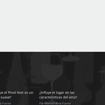
e el Pinot Noir es un
¿Influye el lugar en las
 suave?
características del vino?
la Fuente
Por Marisol de la Fuente