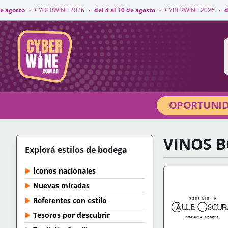
WINE 2026
·
del 4 al 10 de agosto
·
CYBERWINE 2026
·
del 4 al 10 de agost
CyberWine
OPORTUNID
VINOS 
Explorá estilos de bodega
Íconos nacionales
Nuevas miradas
Referentes con estilo
Tesoros por descubrir