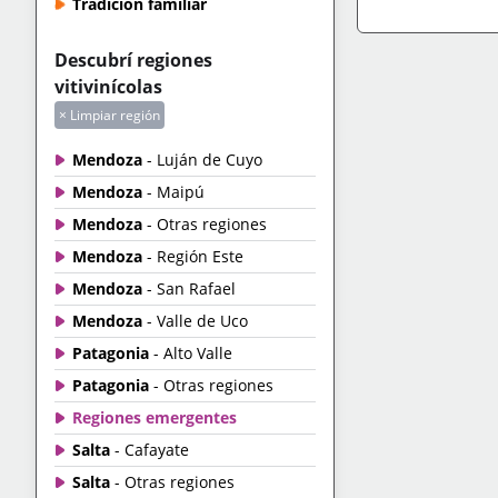
Tradición familiar
IR A TIENDA
+IN
Descubrí regiones
vitivinícolas
× Limpiar región
Mendoza
- Luján de Cuyo
Mendoza
- Maipú
Mendoza
- Otras regiones
Mendoza
- Región Este
Mendoza
- San Rafael
Mendoza
- Valle de Uco
Patagonia
- Alto Valle
Patagonia
- Otras regiones
Regiones emergentes
Salta
- Cafayate
Salta
- Otras regiones