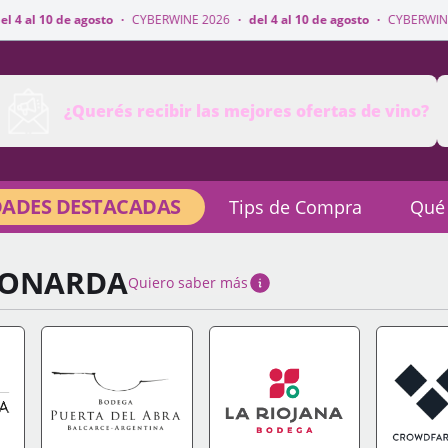
o
·
CYBERWINE 2026
·
del 4 al 10 de agosto
·
CYBERWINE 2026
·
del 4 al
¿Querés recibir las mejores ofertas de vino?
ADES DESTACADAS
Tips de Compra
Qué
BONARDA
Quiero saber más