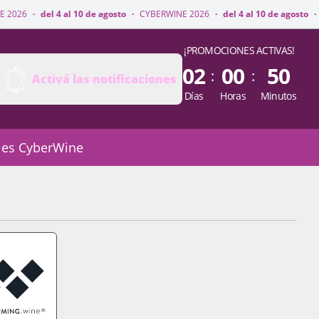
 10 de agosto
·
CYBERWINE 2026
·
del 4 al 10 de agosto
·
CYBERWINE 2026
¡PROMOCIONES ACTIVAS!
02
00
50
:
:
Activá las notificaciones
Días
Horas
Minutos
 es CyberWine