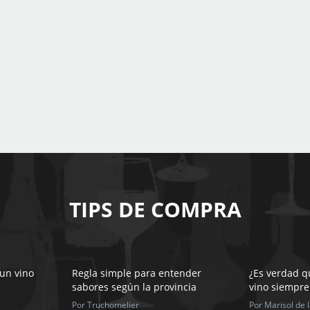
TIPS DE COMPRA
 un vino
Regla simple para entender
¿Es verdad qu
sabores según la provincia
vino siempre
Por Truchomelier
Por Marisol de 