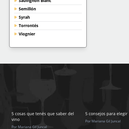
Sauvignon Blanc
Semillón
Syrah
Torrontés
Viognier
5 cosas que tenés que saber del
5 consejos para elegir
vino
Por Mariana Gil Juncal
Por Mariana Gil Juncal