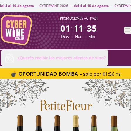
WINE 2026
·
del 4 al 10 de agosto
·
CYBERWINE 2026
·
del 4 al 10 de agos
CyberWine
¡PROMOCIONES ACTIVAS!
01
11
35
:
:
A
Días
Hor
Min
¿Querés recibir las mejores ofertas de vino?
💣 OPORTUNIDAD BOMBA
– solo por 01:56 hs