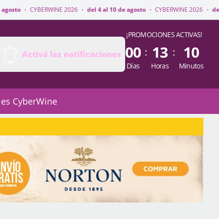
WINE 2026
·
del 4 al 10 de agosto
·
CYBERWINE 2026
·
del 4 al 10 de agos
¡PROMOCIONES ACTIVAS!
00
13
10
:
:
Activá las notificaciones
Días
Horas
Minutos
 es CyberWine