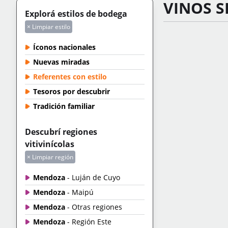
VINOS S
Explorá estilos de bodega
× Limpiar estilo
Íconos nacionales
Nuevas miradas
Referentes con estilo
Tesoros por descubrir
Tradición familiar
Descubrí regiones
vitivinícolas
× Limpiar región
Mendoza
- Luján de Cuyo
Mendoza
- Maipú
Mendoza
- Otras regiones
Mendoza
- Región Este