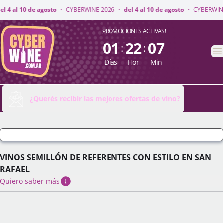
ERWINE 2026
·
del 4 al 10 de agosto
·
CYBERWINE 2026
·
del 4 al 10 de ag
CyberWine
¡PROMOCIONES ACTIVAS!
01
22
07
:
:
A
Días
Hor
Min
¿Querés recibir las mejores ofertas de vino?
VINOS SEMILLÓN DE REFERENTES CON ESTILO EN SAN
RAFAEL
Quiero saber más