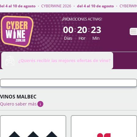
INE 2026
·
del 4 al 10 de agosto
·
CYBERWINE 2026
·
del 4 al 10 de agost
CyberWine
¡PROMOCIONES ACTIVAS!
00
20
23
:
:
A
Días
Hor
Min
¿Querés recibir las mejores ofertas de vino?
VINOS MALBEC
Quiero saber más