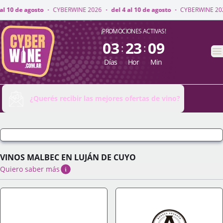
NE 2026
·
del 4 al 10 de agosto
·
CYBERWINE 2026
·
del 4 al 10 de agosto
CyberWine
¡PROMOCIONES ACTIVAS!
03
23
09
:
:
A
Días
Hor
Min
¿Querés recibir las mejores ofertas de vino?
VINOS MALBEC EN LUJÁN DE CUYO
Quiero saber más