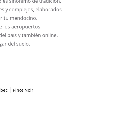
 es sinónimo de tradición,
tes y complejos, elaborados
píritu mendocino.
e los aeropuertos
del país y también online.
gar del suelo.
lbec
Pinot Noir