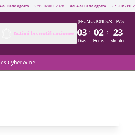
 10 de agosto
·
CYBERWINE 2026
·
del 4 al 10 de agosto
·
CYBERWINE 2026
¡PROMOCIONES ACTIVAS!
03
02
23
:
:
Activá las notificaciones
Días
Horas
Minutos
 es CyberWine