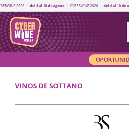
WINE 2026
·
del 4 al 10 de agosto
·
CYBERWINE 2026
·
del 4 al 10 de agos
CyberWine
OPORTUNID
VINOS DE SOTTANO