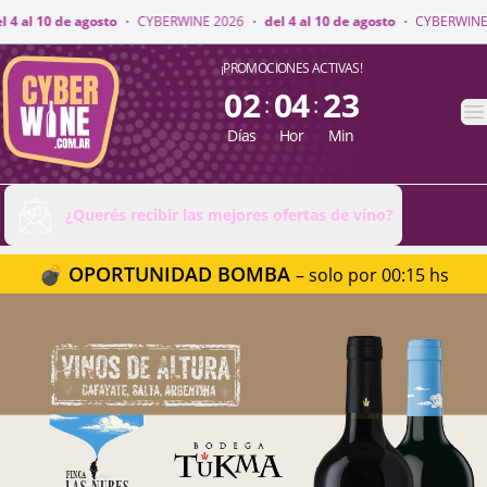
INE 2026
·
del 4 al 10 de agosto
·
CYBERWINE 2026
·
del 4 al 10 de agosto
CyberWine
¡PROMOCIONES ACTIVAS!
02
04
23
:
:
A
Días
Hor
Min
¿Querés recibir las mejores ofertas de vino?
💣 OPORTUNIDAD BOMBA
– solo por 00:15 hs