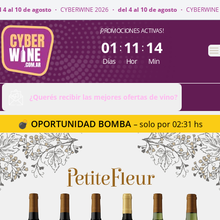
INE 2026
·
del 4 al 10 de agosto
·
CYBERWINE 2026
·
del 4 al 10 de agost
CyberWine
¡PROMOCIONES ACTIVAS!
01
11
14
:
:
A
Días
Hor
Min
¿Querés recibir las mejores ofertas de vino?
💣 OPORTUNIDAD BOMBA
– solo por 02:31 hs