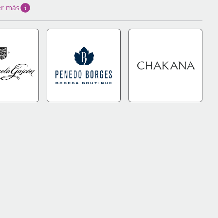
er más
DA
+INFO
IR A TIENDA
+INFO
IR A TIENDA
+INFO