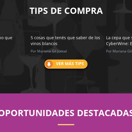
TIPS DE COMPRA
ino que
5 cosas que tenés que saber de los
La cepa que 
vinos blancos
CyberWine: E
Por Mariana Gil Juncal
Por Mariana Gil
VER MÁS TIPS
OPORTUNIDADES DESTACADA