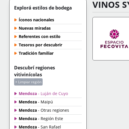
VINOS S
Explorá estilos de bodega
Íconos nacionales
Nuevas miradas
Referentes con estilo
Tesoros por descubrir
Tradición familiar
IR A TIENDA
+IN
Descubrí regiones
vitivinícolas
× Limpiar región
Mendoza
- Luján de Cuyo
Mendoza
- Maipú
Mendoza
- Otras regiones
Mendoza
- Región Este
Mendoza
- San Rafael