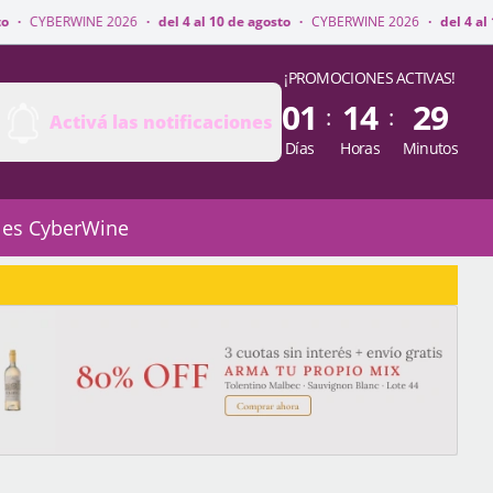
2026
·
del 4 al 10 de agosto
·
CYBERWINE 2026
·
del 4 al 10 de agosto
·
¡PROMOCIONES ACTIVAS!
01
14
29
:
:
Activá las notificaciones
Días
Horas
Minutos
 es CyberWine