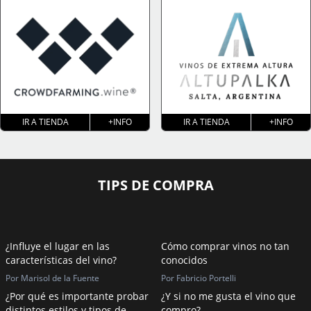
IR A TIENDA
+INFO
IR A TIENDA
+INFO
TIPS DE COMPRA
¿Influye el lugar en las
Cómo comprar vinos no tan
características del vino?
conocidos
Por Marisol de la Fuente
Por Fabricio Portelli
¿Por qué es importante probar
¿Y si no me gusta el vino que
distintos estilos y tipos de
compro?