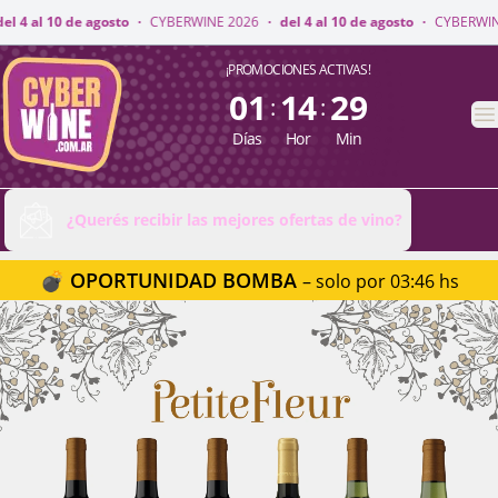
RWINE 2026
·
del 4 al 10 de agosto
·
CYBERWINE 2026
·
del 4 al 10 de ago
CyberWine
¡PROMOCIONES ACTIVAS!
01
14
29
:
:
A
Días
Hor
Min
¿Querés recibir las mejores ofertas de vino?
💣 OPORTUNIDAD BOMBA
– solo por 03:46 hs