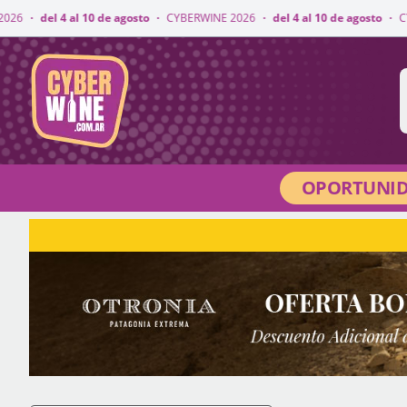
10 de agosto
·
CYBERWINE 2026
·
del 4 al 10 de agosto
·
CYBERWINE 2026
CyberWine
OPORTUNID