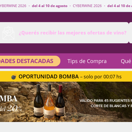
·
del 4 al 10 de agosto
·
CYBERWINE 2026
·
del 4 al 10 de agosto
·
CYBERW
¿Querés recibir las mejores ofertas de vino?
ADES DESTACADAS
Tips de Compra
Qué
💣 OPORTUNIDAD BOMBA
– solo por 00:07 hs