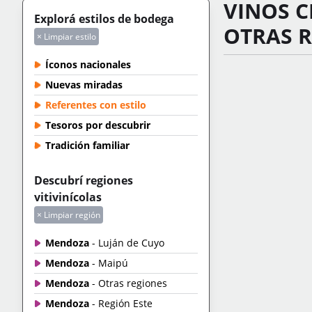
VINOS C
Explorá estilos de bodega
OTRAS 
× Limpiar estilo
Íconos nacionales
Nuevas miradas
Referentes con estilo
Tesoros por descubrir
Tradición familiar
Descubrí regiones
vitivinícolas
× Limpiar región
Mendoza
- Luján de Cuyo
Mendoza
- Maipú
Mendoza
- Otras regiones
Mendoza
- Región Este