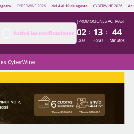
INE 2026
·
del 4 al 10 de agosto
·
CYBERWINE 2026
·
del 4 al 10 de agost
¡PROMOCIONES ACTIVAS!
02
13
44
:
:
Activá las notificaciones
Días
Horas
Minutos
 es CyberWine