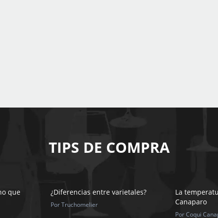
TIPS DE COMPRA
ino que
¿Diferencias entre varietales?
La temperatu
Canaparo
Por Truchomelier
Por Coqui Cana