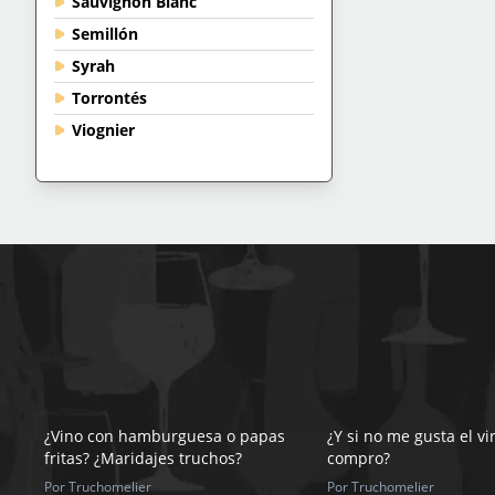
Sauvignon Blanc
Semillón
Syrah
Torrontés
Viognier
¿Vino con hamburguesa o papas
¿Y si no me gusta el v
fritas? ¿Maridajes truchos?
compro?
Por Truchomelier
Por Truchomelier