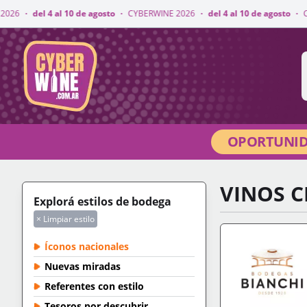
10 de agosto
·
CYBERWINE 2026
·
del 4 al 10 de agosto
·
CYBERWINE 2026
CyberWine
OPORTUNID
VINOS 
Explorá estilos de bodega
× Limpiar estilo
Íconos nacionales
Nuevas miradas
Referentes con estilo
Tesoros por descubrir