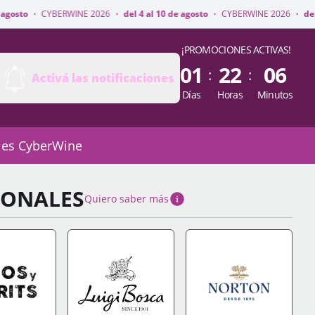
WINE 2026
·
del 4 al 10 de agosto
·
CYBERWINE 2026
·
del 4 al 10 de agost
¡PROMOCIONES ACTIVAS!
01
22
06
:
:
Activá las notificaciones
Días
Horas
Minutos
 es CyberWine
IONALES
Quiero saber más