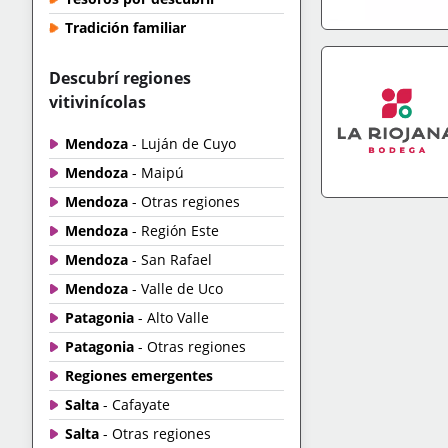
Tradición familiar
IR A TIENDA
+IN
Descubrí regiones
vitivinícolas
Mendoza
- Luján de Cuyo
Mendoza
- Maipú
Mendoza
- Otras regiones
IR A TIENDA
+IN
Mendoza
- Región Este
Mendoza
- San Rafael
Mendoza
- Valle de Uco
Patagonia
- Alto Valle
Patagonia
- Otras regiones
Regiones emergentes
Salta
- Cafayate
Salta
- Otras regiones