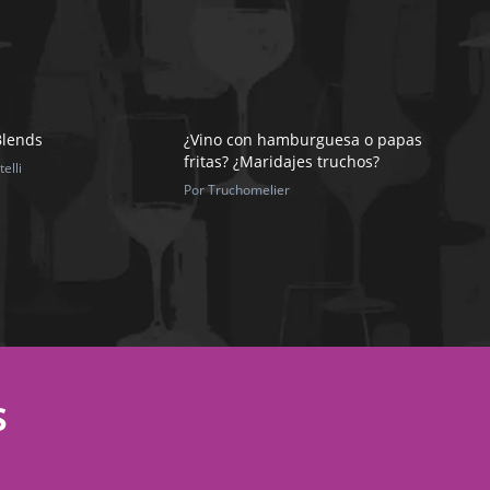
Blends
¿Vino con hamburguesa o papas
fritas? ¿Maridajes truchos?
elli
Por Truchomelier
S