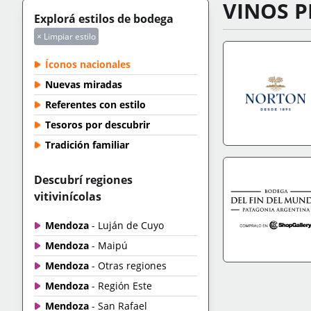
VINOS P
Explorá estilos de bodega
× Limpiar estilo
Íconos nacionales
Nuevas miradas
Referentes con estilo
Tesoros por descubrir
Tradición familiar
IR A TIENDA
+IN
Descubrí regiones
vitivinícolas
Mendoza
- Luján de Cuyo
Mendoza
- Maipú
Mendoza
- Otras regiones
IR A TIENDA
+IN
Mendoza
- Región Este
Mendoza
- San Rafael