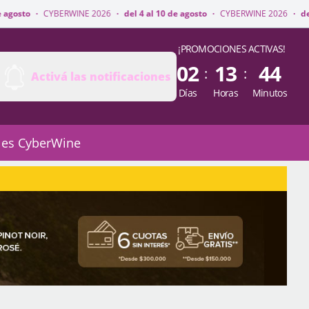
RWINE 2026
·
del 4 al 10 de agosto
·
CYBERWINE 2026
·
del 4 al 10 de ago
¡PROMOCIONES ACTIVAS!
02
13
44
:
:
Activá las notificaciones
Días
Horas
Minutos
 es CyberWine