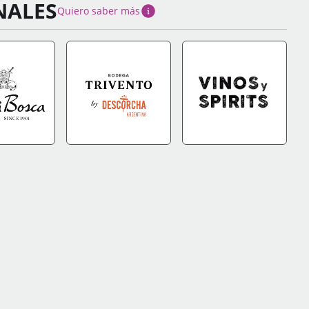
NALES
Quiero saber más
DA
+INFO
IR A TIENDA
+INFO
IR A TIENDA
+INFO