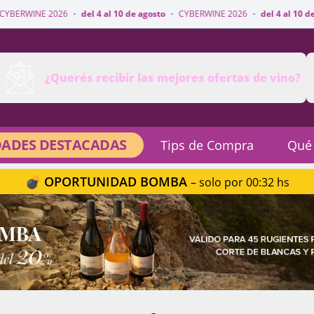
6
·
del 4 al 10 de agosto
·
CYBERWINE 2026
·
del 4 al 10 de agosto
·
CYBE
¿Querés recibir las mejores ofertas de vino?
ADES DESTACADAS
Tips de Compra
Qué
💣 OPORTUNIDAD BOMBA
– solo por 00:32 hs