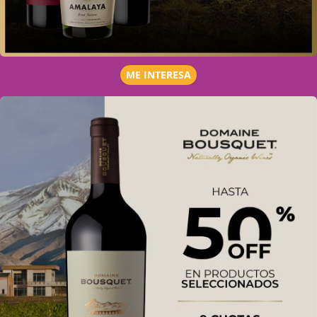
ME INTERESA