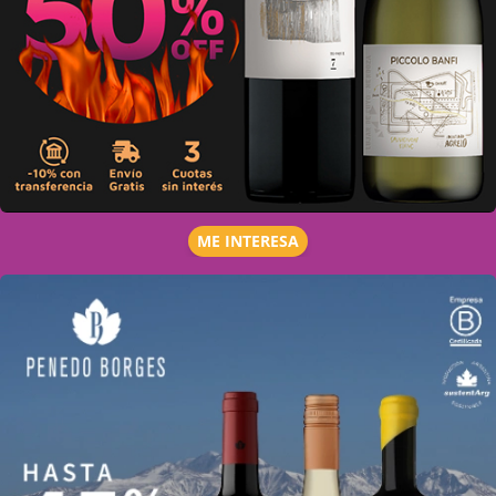
ME INTERESA