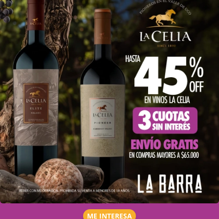
ME INTERESA