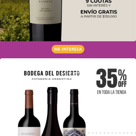
ME INTERESA