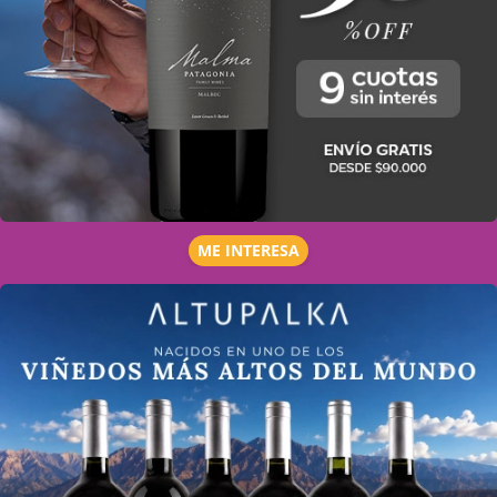
ME INTERESA