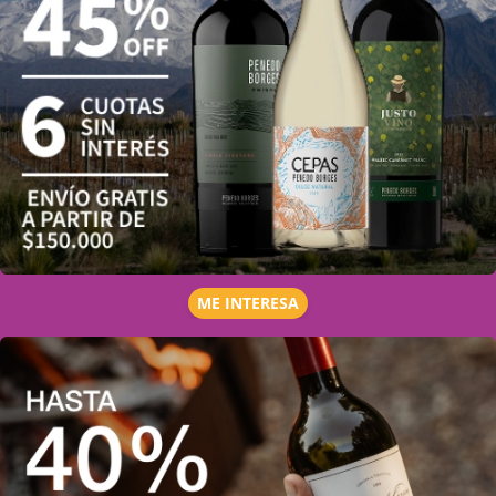
ME INTERESA