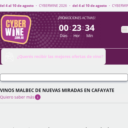
RWINE 2026
·
del 4 al 10 de agosto
·
CYBERWINE 2026
·
del 4 al 10 de ago
CyberWine
¡PROMOCIONES ACTIVAS!
00
23
34
:
:
A
Días
Hor
Min
¿Querés recibir las mejores ofertas de vino?
VINOS MALBEC DE NUEVAS MIRADAS EN CAFAYATE
Quiero saber más