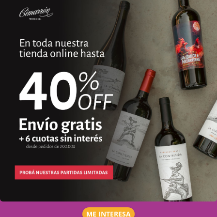
ME INTERESA