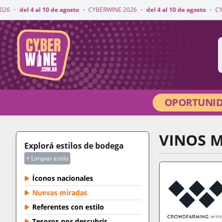
0 de agosto
·
CYBERWINE 2026
·
del 4 al 10 de agosto
·
CYBERWINE 2026
·
CyberWine
OPORTUNID
VINOS M
Explorá estilos de bodega
× Limpiar estilo
Íconos nacionales
Nuevas miradas
Referentes con estilo
Tesoros por descubrir