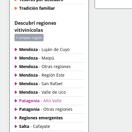
Tradición familiar
IR A TIENDA
+IN
Descubrí regiones
vitivinícolas
× Limpiar región
Mendoza
- Luján de Cuyo
Mendoza
- Maipú
Mendoza
- Otras regiones
Mendoza
- Región Este
Mendoza
- San Rafael
Mendoza
- Valle de Uco
Patagonia
- Alto Valle
Patagonia
- Otras regiones
Regiones emergentes
Salta
- Cafayate