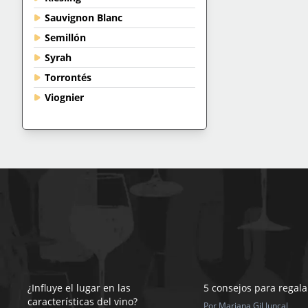
Sauvignon Blanc
Semillón
Syrah
Torrontés
Viognier
¿Influye el lugar en las
5 consejos para regala
características del vino?
Por Mariana Gil Juncal