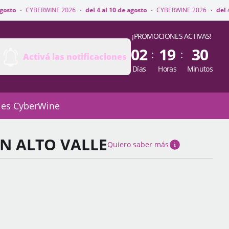
NE 2026
·
del 4 al 10 de agosto
·
CYBERWINE 2026
·
del 4 al 10 de agosto
¡PROMOCIONES ACTIVAS!
02
19
30
:
:
Activá las notificaciones
Días
Horas
Minutos
 es CyberWine
N ALTO VALLE
Quiero saber más