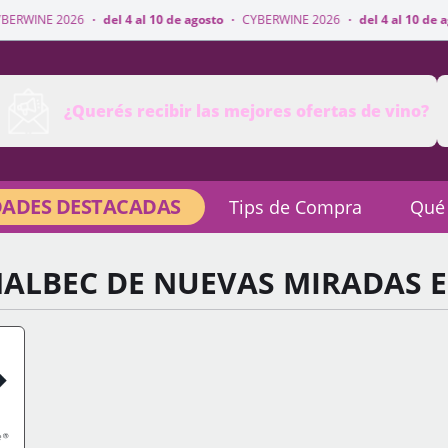
del 4 al 10 de agosto
·
CYBERWINE 2026
·
del 4 al 10 de agosto
·
CYBERWI
¿Querés recibir las mejores ofertas de vino?
ADES DESTACADAS
Tips de Compra
Qué
ALBEC DE NUEVAS MIRADAS E