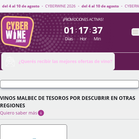
WINE 2026
·
del 4 al 10 de agosto
·
CYBERWINE 2026
·
del 4 al 10 de agos
CyberWine
¡PROMOCIONES ACTIVAS!
01
17
37
:
:
A
Días
Hor
Min
¿Querés recibir las mejores ofertas de vino?
VINOS MALBEC DE TESOROS POR DESCUBRIR EN OTRAS
REGIONES
Quiero saber más