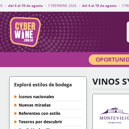
e agosto
·
CYBERWINE 2026
·
del 4 al 10 de agosto
·
CYBERWINE 2026
·
d
CyberWine
OPORTUNID
VINOS 
Explorá estilos de bodega
Íconos nacionales
Nuevas miradas
Referentes con estilo
Tesoros por descubrir