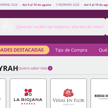
el 4 al 10 de agosto
·
CYBERWINE 2026
·
del 4 al 10 de agosto
·
CYBERWINE
¿Querés recibir las mejores ofertas de vino?
ADES DESTACADAS
Tips de Compra
Qué
SYRAH
Quiero saber más