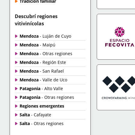
Tradición familiar
IR A TIENDA
+IN
Descubrí regiones
vitivinícolas
Mendoza
- Luján de Cuyo
Mendoza
- Maipú
Mendoza
- Otras regiones
Mendoza
- Región Este
IR A TIENDA
+IN
Mendoza
- San Rafael
Mendoza
- Valle de Uco
Patagonia
- Alto Valle
Patagonia
- Otras regiones
Regiones emergentes
Salta
- Cafayate
IR A TIENDA
+IN
Salta
- Otras regiones