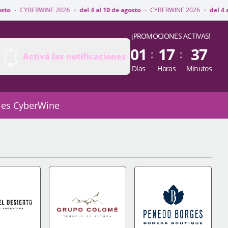
 2026
·
del 4 al 10 de agosto
·
CYBERWINE 2026
·
del 4 al 10 de agosto
·
¡PROMOCIONES ACTIVAS!
01
17
37
:
:
Activá las notificaciones
Días
Horas
Minutos
 es CyberWine