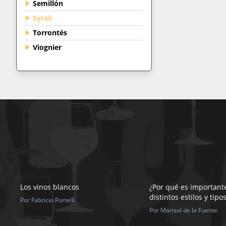
Semillón
Syrah
Torrontés
Viognier
Los vinos blancos
¿Por qué es important
distintos estilos y tipo
Por Fabricio Portelli
Por Marisol de la Fuente