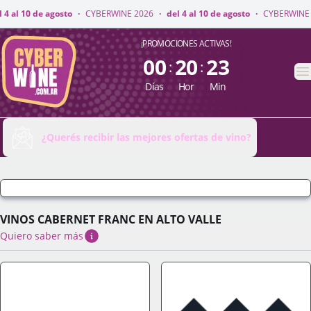
E 2026
·
del 4 al 10 de agosto
·
CYBERWINE 2026
·
del 4 al 10 de agosto
·
CyberWine
¡PROMOCIONES ACTIVAS!
00
20
23
:
:
A
Días
Hor
Min
¿Querés recibir las mejores ofertas de vino?
VINOS CABERNET FRANC EN ALTO VALLE
Quiero saber más