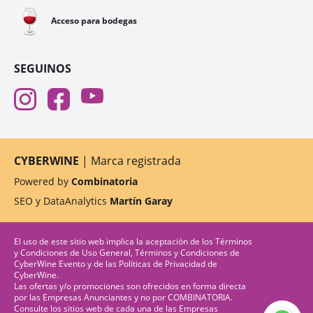
🍷
Acceso para bodegas
SEGUINOS
CYBERWINE
| Marca registrada
Powered by
Combinatoria
SEO y DataAnalytics
Martín Garay
El uso de este sitio web implica la aceptación de los
Términos
y Condiciones de Uso General
,
Términos y Condiciones de
CyberWine Evento
y de las
Políticas de Privacidad
de
CyberWine.
Las ofertas y/o promociones son ofrecidos en forma directa
por las Empresas Anunciantes y no por COMBINATORIA.
Consulte los sitios web de cada una de las Empresas