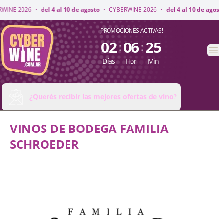
NE 2026
·
del 4 al 10 de agosto
·
CYBERWINE 2026
·
del 4 al 10 de agosto
CyberWine
¡PROMOCIONES ACTIVAS!
02
06
25
:
:
A
Días
Hor
Min
¿Querés recibir las mejores ofertas de vino?
VINOS DE BODEGA FAMILIA
SCHROEDER