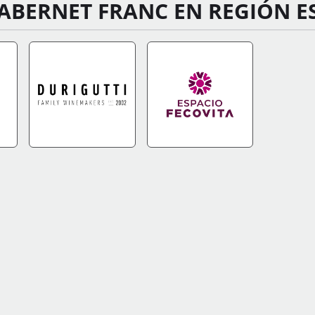
ABERNET FRANC EN REGIÓN E
FO
IR A TIENDA
+INFO
IR A TIENDA
+INFO