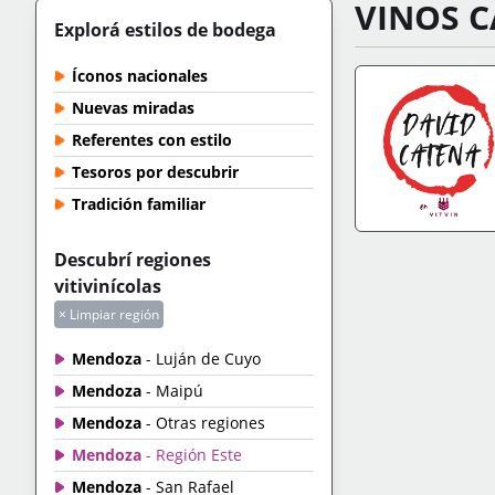
VINOS C
Explorá estilos de bodega
Íconos nacionales
Nuevas miradas
Referentes con estilo
Tesoros por descubrir
Tradición familiar
IR A TIENDA
+IN
Descubrí regiones
vitivinícolas
× Limpiar región
Mendoza
- Luján de Cuyo
Mendoza
- Maipú
Mendoza
- Otras regiones
Mendoza
- Región Este
Mendoza
- San Rafael