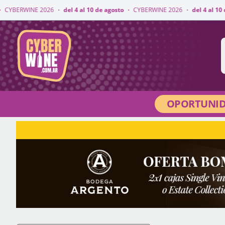
6
·
del 4 al 10 de agosto
·
CYBERWINE 2026
·
del 4 al 10 de agosto
·
CYBE
CyberWine
OPORTUNID