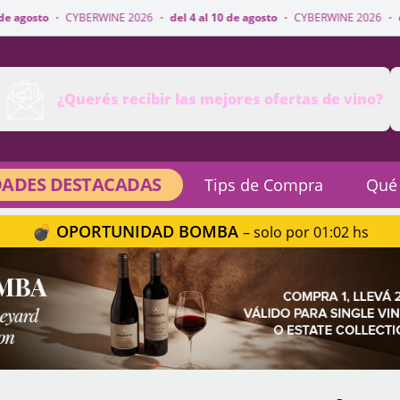
RWINE 2026
·
del 4 al 10 de agosto
·
CYBERWINE 2026
·
del 4 al 10 de ago
¿Querés recibir las mejores ofertas de vino?
ADES DESTACADAS
Tips de Compra
Qué
💣 OPORTUNIDAD BOMBA
– solo por 01:02 hs