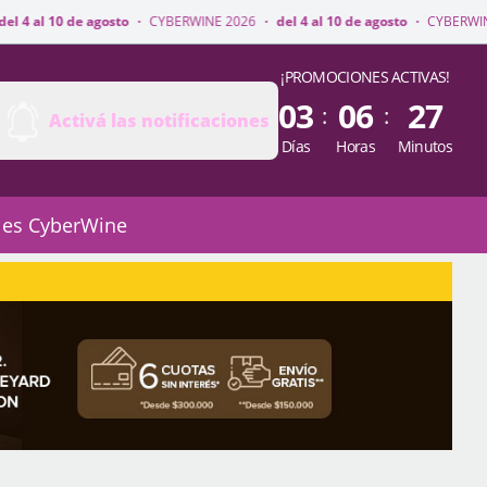
sto
·
CYBERWINE 2026
·
del 4 al 10 de agosto
·
CYBERWINE 2026
·
del 4 a
¡PROMOCIONES ACTIVAS!
03
06
27
:
:
Activá las notificaciones
Días
Horas
Minutos
 es CyberWine