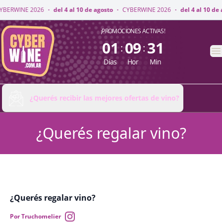
BERWINE 2026
·
del 4 al 10 de agosto
·
CYBERWINE 2026
·
del 4 al 10 de a
CyberWine
¡PROMOCIONES ACTIVAS!
01
09
31
:
:
A
Días
Hor
Min
¿Querés recibir las mejores ofertas de vino?
¿Querés regalar vino?
¿Querés regalar vino?
Por Truchomelier