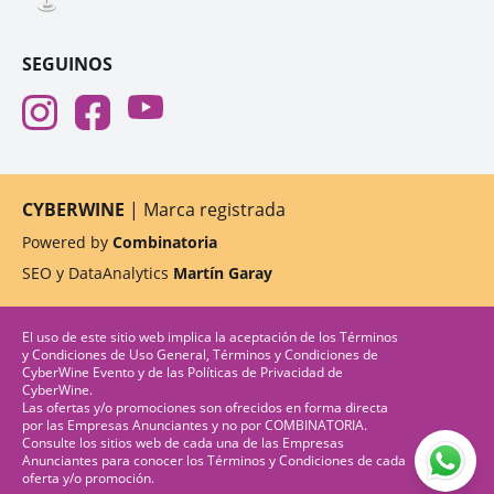
SEGUINOS
CYBERWINE
| Marca registrada
Powered by
Combinatoria
SEO y DataAnalytics
Martín Garay
El uso de este sitio web implica la aceptación de los
Términos
y Condiciones de Uso General
,
Términos y Condiciones de
CyberWine Evento
y de las
Políticas de Privacidad
de
CyberWine.
Las ofertas y/o promociones son ofrecidos en forma directa
por las Empresas Anunciantes y no por COMBINATORIA.
Consulte los sitios web de cada una de las Empresas
Anunciantes para conocer los Términos y Condiciones de cada
oferta y/o promoción.