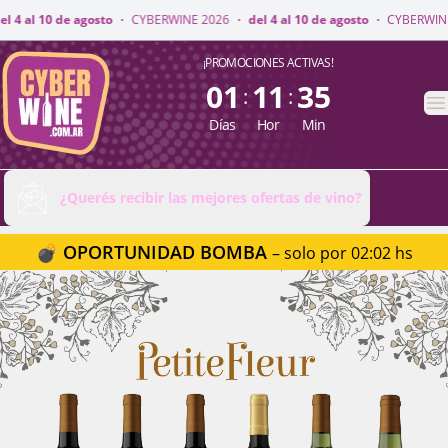
WINE 2026
·
del 4 al 10 de agosto
·
CYBERWINE 2026
·
del 4 al 10 de agos
CyberWine
¡PROMOCIONES ACTIVAS!
01
11
35
:
:
A
Días
Hor
Min
¿Querés recibir las mejores ofertas de vino?
💣 OPORTUNIDAD BOMBA
– solo por 02:02 hs