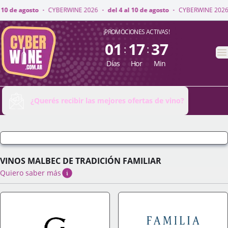
 2026
·
del 4 al 10 de agosto
·
CYBERWINE 2026
·
del 4 al 10 de agosto
·
CyberWine
¡PROMOCIONES ACTIVAS!
01
17
37
:
:
A
Días
Hor
Min
¿Querés recibir las mejores ofertas de vino?
VINOS MALBEC DE TRADICIÓN FAMILIAR
Quiero saber más