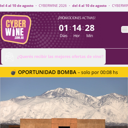
WINE 2026
·
del 4 al 10 de agosto
·
CYBERWINE 2026
·
del 4 al 10 de agos
CyberWine
¡PROMOCIONES ACTIVAS!
01
14
28
:
:
A
Días
Hor
Min
¿Querés recibir las mejores ofertas de vino?
💣 OPORTUNIDAD BOMBA
– solo por 00:08 hs