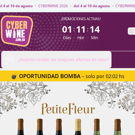
INE 2026
·
del 4 al 10 de agosto
·
CYBERWINE 2026
·
del 4 al 10 de agost
CyberWine
¡PROMOCIONES ACTIVAS!
01
11
14
:
:
A
Días
Hor
Min
¿Querés recibir las mejores ofertas de vino?
💣 OPORTUNIDAD BOMBA
– solo por 02:02 hs