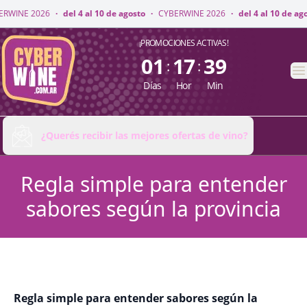
WINE 2026
·
del 4 al 10 de agosto
·
CYBERWINE 2026
·
del 4 al 10 de agos
CyberWine
¡PROMOCIONES ACTIVAS!
01
17
39
:
:
A
Días
Hor
Min
¿Querés recibir las mejores ofertas de vino?
Regla simple para entender
sabores según la provincia
Regla simple para entender sabores según la