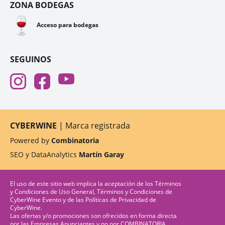
ZONA BODEGAS
🍷
Acceso para bodegas
SEGUINOS
CYBERWINE
| Marca registrada
Powered by
Combinatoria
SEO y DataAnalytics
Martín Garay
El uso de este sitio web implica la aceptación de los
Términos
y Condiciones de Uso General
,
Términos y Condiciones de
CyberWine Evento
y de las
Políticas de Privacidad
de
CyberWine.
Las ofertas y/o promociones son ofrecidos en forma directa
por las Empresas Anunciantes y no por COMBINATORIA.