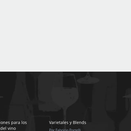
ones para los
Varietales y Blends
del vino
Por Fabricio Portelli