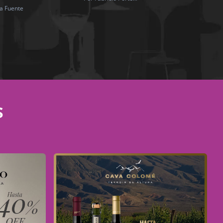
la Fuente
S