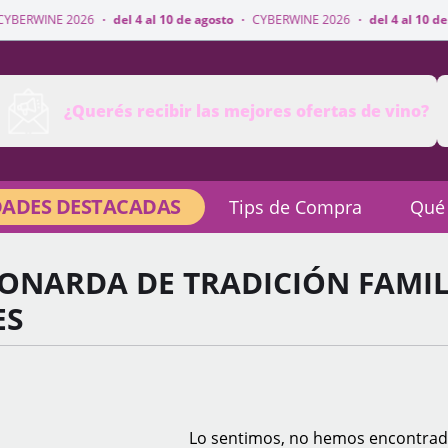
·
del 4 al 10 de agosto
·
CYBERWINE 2026
·
del 4 al 10 de agosto
·
CYBERW
¿Querés recibir las mejores ofertas de vino?
ADES DESTACADAS
Tips de Compra
Qué
ONARDA DE TRADICIÓN FAMIL
ES
Lo sentimos, no hemos encontrad