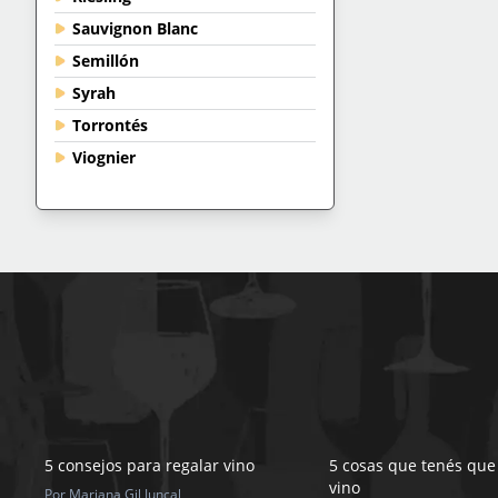
Sauvignon Blanc
Semillón
Syrah
Torrontés
Viognier
5 consejos para regalar vino
5 cosas que tenés que
vino
Por Mariana Gil Juncal