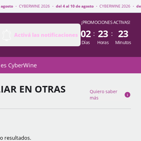
INE 2026
·
del 4 al 10 de agosto
·
CYBERWINE 2026
·
del 4 al 10 de agost
¡PROMOCIONES ACTIVAS!
02
23
23
:
:
Activá las notificaciones
Días
Horas
Minutos
 es CyberWine
IAR EN OTRAS
Quiero saber
más
o resultados.