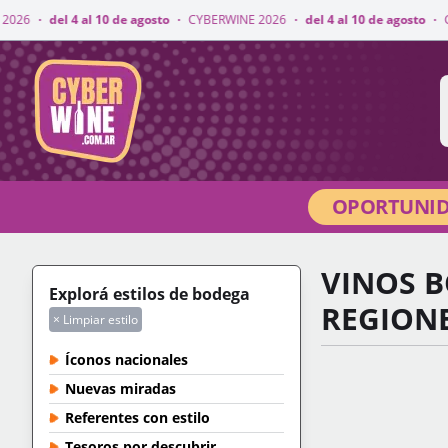
10 de agosto
·
CYBERWINE 2026
·
del 4 al 10 de agosto
·
CYBERWINE 2026
CyberWine
OPORTUNID
VINOS B
Explorá estilos de bodega
REGION
× Limpiar estilo
Íconos nacionales
Nuevas miradas
Referentes con estilo
Tesoros por descubrir