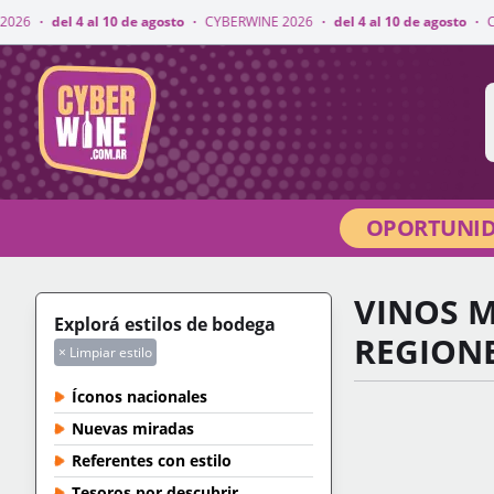
 10 de agosto
·
CYBERWINE 2026
·
del 4 al 10 de agosto
·
CYBERWINE 2026
CyberWine
OPORTUNID
VINOS M
Explorá estilos de bodega
REGION
× Limpiar estilo
Íconos nacionales
Nuevas miradas
Referentes con estilo
Tesoros por descubrir