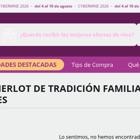
·
del 4 al 10 de agosto
·
CYBERWINE 2026
·
del 4 al 10 de agosto
·
CYBER
¿Querés recibir las mejores ofertas de vino?
ADES DESTACADAS
Tips de Compra
Qué
ERLOT DE TRADICIÓN FAMILI
ES
Lo sentimos, no hemos encontrad