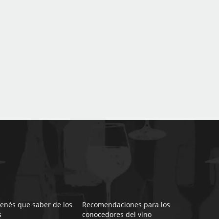
tenés que saber de los
Recomendaciones para los
s
conocedores del vino