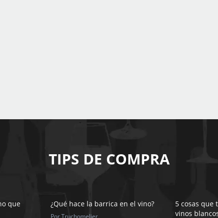
TIPS DE COMPRA
ino que
¿Qué hace la barrica en el vino?
5 cosas que 
vinos blanco
Por Truchomelier