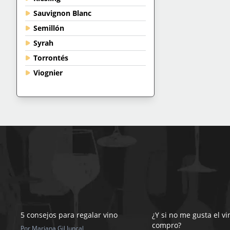
Sauvignon Blanc
Semillón
Syrah
Torrontés
Viognier
5 consejos para regalar vino
¿Y si no me gusta el v
compro?
Por Mariana Gil Juncal