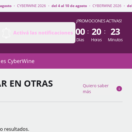
WINE 2026
·
del 4 al 10 de agosto
·
CYBERWINE 2026
·
del 4 al 10 de agost
¡PROMOCIONES ACTIVAS!
00
20
23
:
:
Activá las notificaciones
Días
Horas
Minutos
 es CyberWine
AR EN OTRAS
Quiero saber
más
o resultados.