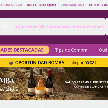
·
del 4 al 10 de agosto
·
CYBERWINE 2026
·
del 4 al 10 de agosto
·
CYBERW
¿Querés recibir las mejores ofertas de vino?
ADES DESTACADAS
Tips de Compra
Qué
💣 OPORTUNIDAD BOMBA
– solo por 00:08 hs