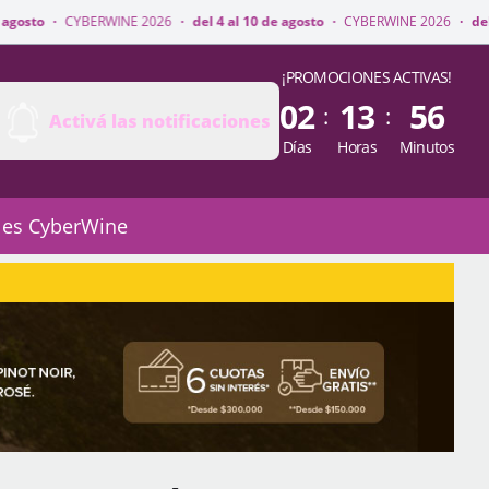
INE 2026
·
del 4 al 10 de agosto
·
CYBERWINE 2026
·
del 4 al 10 de agost
¡PROMOCIONES ACTIVAS!
02
13
56
:
:
Activá las notificaciones
Días
Horas
Minutos
 es CyberWine