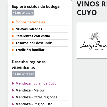
VINOS R
Explorá estilos de bodega
CUYO
× Limpiar estilo
Íconos nacionales
Nuevas miradas
Referentes con estilo
Tesoros por descubrir
Tradición familiar
Descubrí regiones
IR A TIENDA
+IN
vitivinícolas
× Limpiar región
Mendoza
- Luján de Cuyo
Mendoza
- Maipú
Mendoza
- Otras regiones
Mendoza
- Región Este