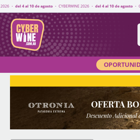
10 de agosto
·
CYBERWINE 2026
·
del 4 al 10 de agosto
·
CYBERWINE 2026
CyberWine
OPORTUNID