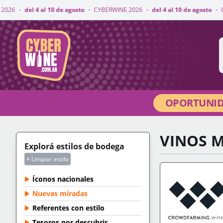
 10 de agosto
·
CYBERWINE 2026
·
del 4 al 10 de agosto
·
CYBERWINE 2026
CyberWine
OPORTUNID
VINOS 
Explorá estilos de bodega
× Limpiar estilo
Íconos nacionales
Nuevas miradas
Referentes con estilo
Tesoros por descubrir