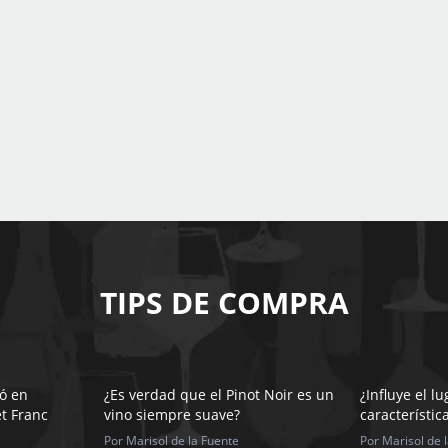
TIPS DE COMPRA
ó en
¿Es verdad que el Pinot Noir es un
¿Influye el lu
t Franc
vino siempre suave?
característic
Por Marisol de la Fuente
Por Marisol de 