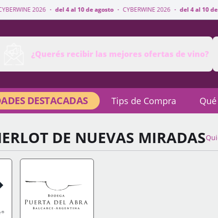
·
del 4 al 10 de agosto
·
CYBERWINE 2026
·
del 4 al 10 de agosto
·
CYBER
¿Querés recibir las mejores ofertas de vino?
ADES DESTACADAS
Tips de Compra
Qué
MERLOT DE NUEVAS MIRADAS
Qui