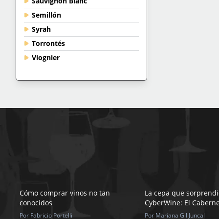
Sauvignon Blanc
Semillón
Syrah
Torrontés
Viognier
Cómo comprar vinos no tan
La cepa que sorprendi
conocidos
CyberWine: El Caberne
Por Fabricio Portelli
Por Mariana Gil Juncal