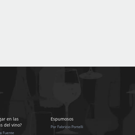
gar en las
Espumosos
as del vino?
Por Fabricio Portelli
la Fuente