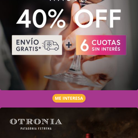
ME INTERESA