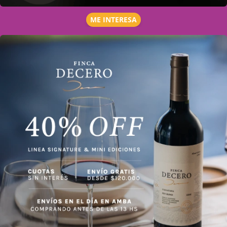
ME INTERESA