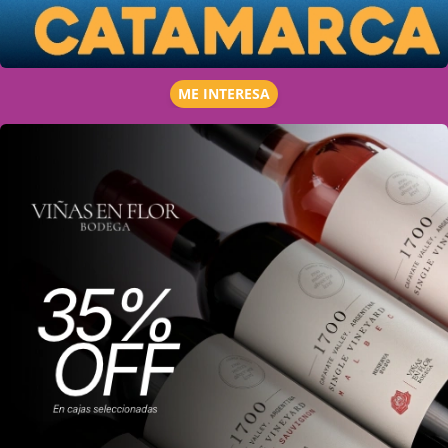
ME INTERESA