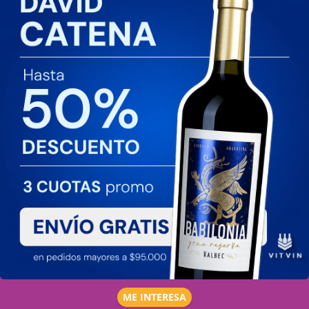
ME INTERESA