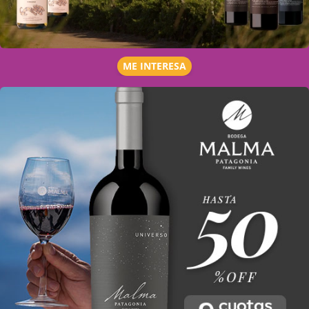
ME INTERESA