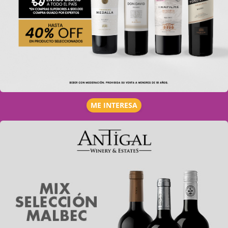
ME INTERESA