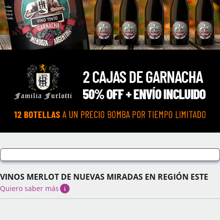
VINOS MERLOT DE NUEVAS MIRADAS EN REGIÓN ESTE
Quiero saber más