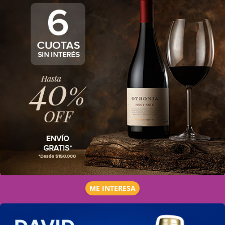
ME INTERESA