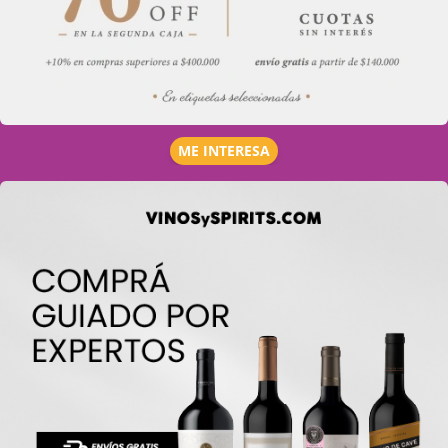
ME INTERESA