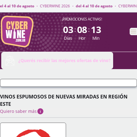
INE 2026
·
del 4 al 10 de agosto
·
CYBERWINE 2026
·
del 4 al 10 de agost
CyberWine
¡PROMOCIONES ACTIVAS!
03
08
13
:
:
A
Días
Hor
Min
¿Querés recibir las mejores ofertas de vino?
VINOS ESPUMOSOS DE NUEVAS MIRADAS EN REGIÓN
ESTE
Quiero saber más