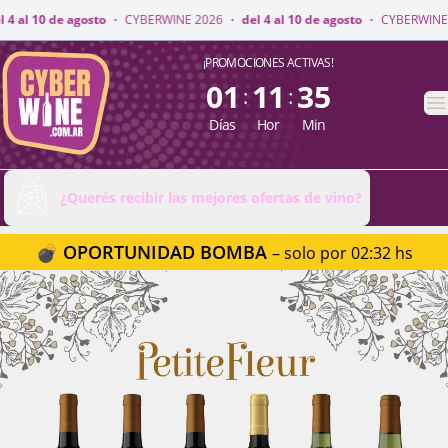
INE 2026
·
del 4 al 10 de agosto
·
CYBERWINE 2026
·
del 4 al 10 de agosto
CyberWine
¡PROMOCIONES ACTIVAS!
01
11
35
:
:
A
Días
Hor
Min
¿Querés recibir las mejores ofertas de vino?
💣 OPORTUNIDAD BOMBA
– solo por 02:32 hs