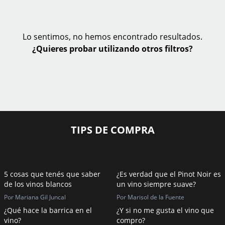
Lo sentimos, no hemos encontrado resultados.
¿Quieres probar utilizando otros filtros?
TIPS DE COMPRA
5 cosas que tenés que saber
¿Es verdad que el Pinot Noir es
de los vinos blancos
un vino siempre suave?
Por Mariana Gil Juncal
Por Marisol de la Fuente
¿Qué hace la barrica en el
¿Y si no me gusta el vino que
vino?
compro?