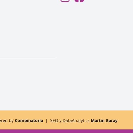
ered by
Combinatoria
|
SEO y DataAnalytics
Martín Garay