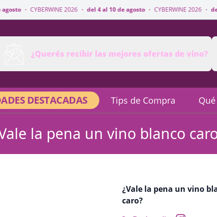
osto
·
CYBERWINE 2026
·
del 4 al 10 de agosto
·
CYBERWINE 2026
·
del 4 
¿Querés recibir las mejores ofertas de vino?
ADES DESTACADAS
Tips de Compra
Qué
Vale la pena un vino blanco car
¿Vale la pena un vino bl
caro?