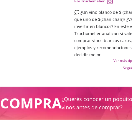
Por Truchomelier
💭 ¿Un vino blanco de $ (cha
que uno de $(chan chan)? ¿Va
invertir en blancos? En este v
Truchomelier analizan si val
comprar vinos blancos caros,
ejemplos y recomendaciones
decidir mejor.
Ver más ti
Segu
E COMPRA
¿Querés conocer un poquit
vinos antes de comprar?