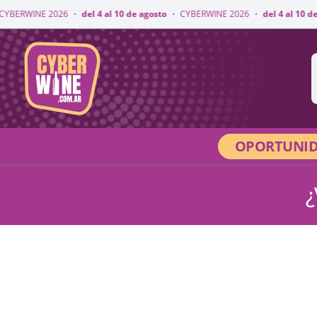
ERWINE 2026
·
del 4 al 10 de agosto
·
CYBERWINE 2026
·
del 4 al 10 de ag
CyberWine
OPORTUNID
¿