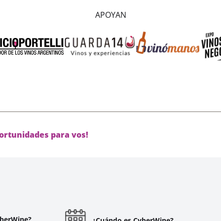
APOYAN
ortunidades para vos!
yberWine?
¿Cuándo es CyberWine?