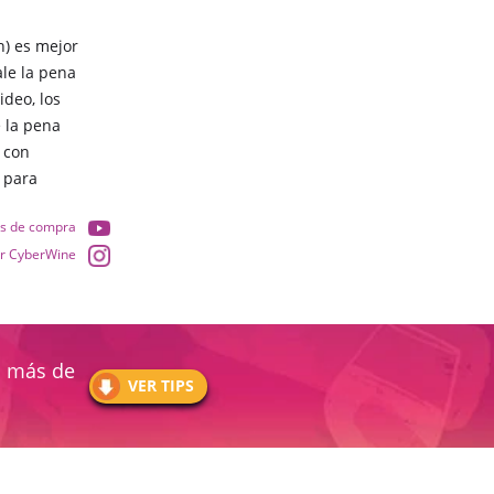
n) es mejor
le la pena
ideo, los
e la pena
 con
 para
ps de compra
ir CyberWine
o más de
VER TIPS