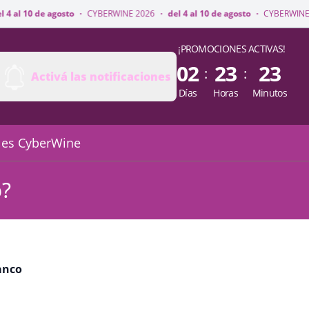
al 10 de agosto
·
CYBERWINE 2026
·
del 4 al 10 de agosto
·
CYBERWINE 20
¡PROMOCIONES ACTIVAS!
02
23
23
:
:
Activá las notificaciones
Días
Horas
Minutos
 es CyberWine
o?
anco