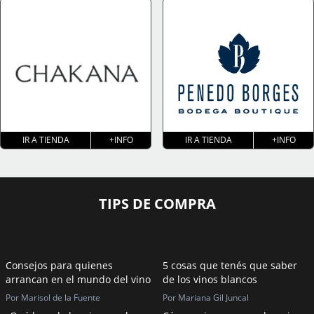
IR A TIENDA
+INFO
IR A TIENDA
+INFO
TIPS DE COMPRA
Consejos para quienes
5 cosas que tenés que saber
arrancan en el mundo del vino
de los vinos blancos
Por Marisol de la Fuente
Por Mariana Gil Juncal