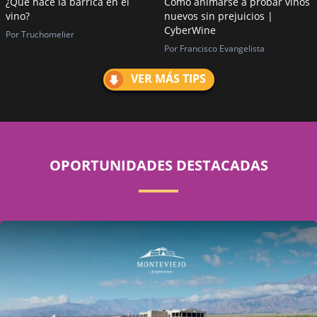
¿Qué hace la barrica en el
Cómo animarse a probar vinos
vino?
nuevos sin prejuicios |
CyberWine
Por Truchomelier
Por Francisco Evangelista
VER MÁS TIPS
OPORTUNIDADES DESTACADAS