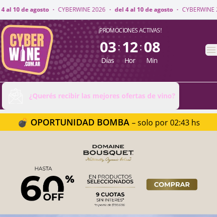
INE 2026
·
del 4 al 10 de agosto
·
CYBERWINE 2026
·
del 4 al 10 de agost
CyberWine
¡PROMOCIONES ACTIVAS!
03
12
08
:
:
A
Días
Hor
Min
¿Querés recibir las mejores ofertas de vino?
💣 OPORTUNIDAD BOMBA
– solo por 02:43 hs