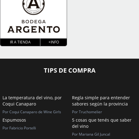
IR A TIENDA
+INFO
TIPS DE COMPRA
La temperatura del vino, por
Regla simple para entender
Coqui Canaparo
sabores según la provincia
Por Coqui Canaparo de Wine Girls
Por Truchomelier
Espumosos
5 cosas que tenés que saber
del vino
Por Fabricio Portelli
Por Mariana Gil Juncal