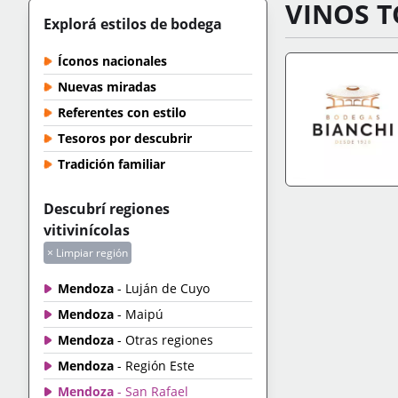
VINOS T
Explorá estilos de bodega
Íconos nacionales
Nuevas miradas
Referentes con estilo
Tesoros por descubrir
Tradición familiar
IR A TIENDA
+IN
Descubrí regiones
vitivinícolas
× Limpiar región
Mendoza
- Luján de Cuyo
Mendoza
- Maipú
Mendoza
- Otras regiones
Mendoza
- Región Este
Mendoza
- San Rafael