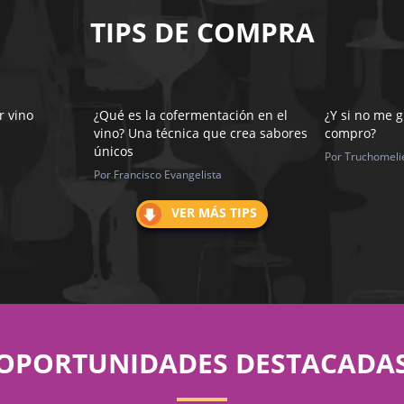
TIPS DE COMPRA
r vino
¿Qué es la cofermentación en el
¿Y si no me g
vino? Una técnica que crea sabores
compro?
únicos
Por Truchomeli
Por Francisco Evangelista
VER MÁS TIPS
OPORTUNIDADES DESTACADA