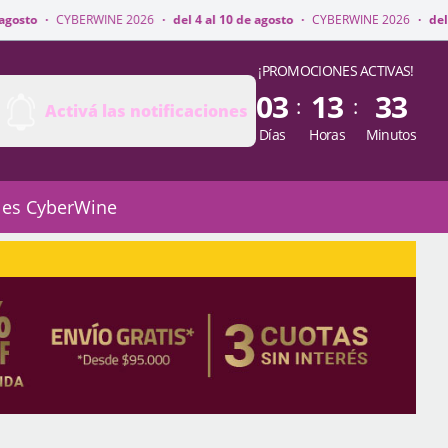
WINE 2026
·
del 4 al 10 de agosto
·
CYBERWINE 2026
·
del 4 al 10 de agost
¡PROMOCIONES ACTIVAS!
03
13
33
:
:
Activá las notificaciones
Días
Horas
Minutos
 es CyberWine