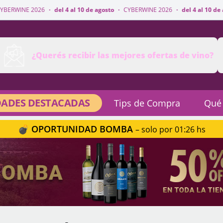
·
del 4 al 10 de agosto
·
CYBERWINE 2026
·
del 4 al 10 de agosto
·
CYBER
¿Querés recibir las mejores ofertas de vino?
ADES DESTACADAS
Tips de Compra
Qué
💣 OPORTUNIDAD BOMBA
– solo por 01:26 hs