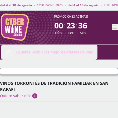
WINE 2026
·
del 4 al 10 de agosto
·
CYBERWINE 2026
·
del 4 al 10 de agos
CyberWine
¡PROMOCIONES ACTIVAS!
00
23
36
:
:
A
Días
Hor
Min
¿Querés recibir las mejores ofertas de vino?
VINOS TORRONTÉS DE TRADICIÓN FAMILIAR EN SAN
RAFAEL
Quiero saber más